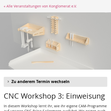
Zum
« Alle Veranstaltungen von Konglomerat e.V.
Haupt-
Inhalt
springen
Zu anderem Termin wechseln
CNC Workshop 3: Einweisung
In diesem Workshop lernt ihr, wie ihr eigene CAM-Programme
auf unserer CNC-Fräse Sailormoon ausführt. Wir zeigen euch