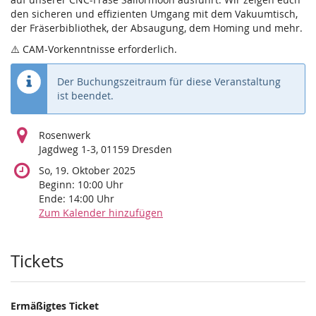
den sicheren und effizienten Umgang mit dem Vakuumtisch,
der Fräserbibliothek, der Absaugung, dem Homing und mehr.
⚠️ CAM-Vorkenntnisse erforderlich.
Der Buchungszeitraum für diese Veranstaltung
ist beendet.
Rosenwerk
Jagdweg 1-3, 01159 Dresden
So, 19. Oktober 2025
Beginn:
10:00
Uhr
Ende:
14:00
Uhr
Zum Kalender hinzufügen
Produkte
Tickets
Ermäßigtes Ticket