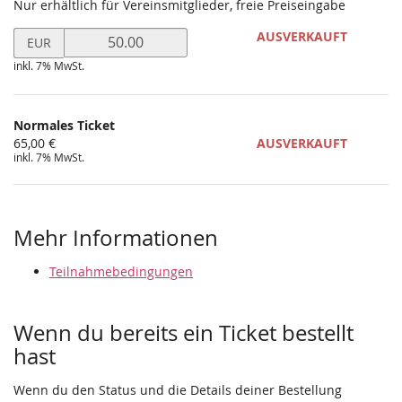
Nur erhältlich für Vereinsmitglieder, freie Preiseingabe
Preis
AUSVERKAUFT
EUR
in
inkl. 7% MwSt.
EUR
für
Ermäßigtes
Ticket
Normales Ticket
setzen
65,00 €
AUSVERKAUFT
inkl. 7% MwSt.
Mehr Informationen
Teilnahmebedingungen
Wenn du bereits ein Ticket bestellt
hast
Wenn du den Status und die Details deiner Bestellung