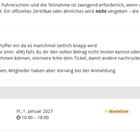
t Führerschein und die Teilnahme ist zwingend erforderlich, wenn
Ein offizielles Zertifikat oder ähnliches wird
nicht
vergeben – die 
 Puffer ein da es manchmal zeitlich knapp wird
ar (min. 40€) falls du dir den vollen Betrag nicht leisten kannst o
eilnehmen können, storniere bitte dein Ticket, damit andere nachr
hmen, Mitglieder haben aber Vorrang bei der Anmeldung
Fr, 1. Januar 2027
Warteliste
Uhrzeit
bis
10:00
–
18:00