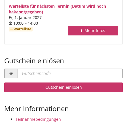
Warteliste für nächsten Termin (Datum wird noch
bekanntgegeben)
Fr, 1. Januar 2027
Uhrzeit
bis
10:00
–
14:00
Warteliste
Mehr Infos
Gutschein einlösen
Gutscheincode
erforderlich
Gutschein einlösen
Mehr Informationen
Teilnahmebedingungen